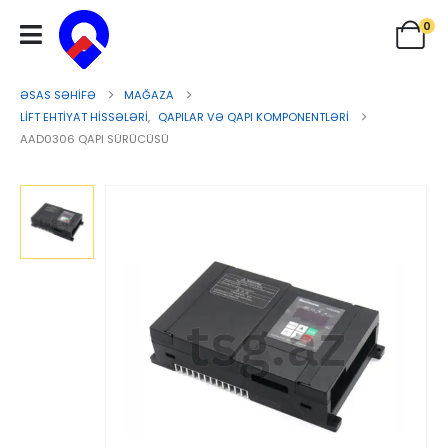
0
ƏSAS SƏHIFƏ
MAĞAZA
LIFT EHTIYAT HISSƏLƏRI
,
QAPILAR VƏ QAPI KOMPONENTLƏRI
AAD0306 QAPI SÜRÜCÜSÜ