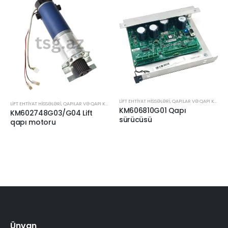
LIFT EHTIYAT HISSƏLƏRI
,
QAPILAR VƏ QAPI KOMPONENTLƏRI
LIFT EHTIYAT HISSƏLƏRI
,
QAPILAR VƏ QAPI KOMPONENTLƏRI
KM606810G01 Qapı
KM602748G03/G04 Lift
sürücüsü
qapı motoru
Ünvan