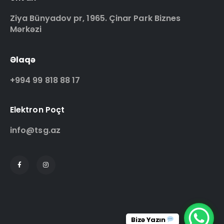
Ziya Bünyadov pr, 1965. Çinar Park Biznes
Mərkəzi
Əlaqə
+994 99 818 88 17
Elektron Poçt
info@tsg.az
Bizə Yazın