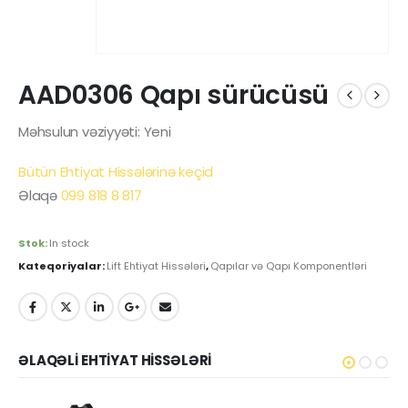
AAD0306 Qapı sürücüsü
Məhsulun vəziyyəti: Yeni
Bütün Ehtiyat Hissələrinə keçid
Əlaqə
099 818 8 817
Stok:
In stock
Kateqoriyalar:
Lift Ehtiyat Hissələri
,
Qapılar və Qapı Komponentləri
ƏLAQƏLI EHTIYAT HISSƏLƏRI