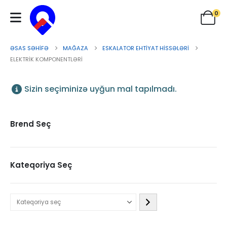
0
ƏSAS SƏHIFƏ
MAĞAZA
ESKALATOR EHTIYAT HISSƏLƏRI
ELEKTRIK KOMPONENTLƏRI
Sizin seçiminizə uyğun mal tapılmadı.
Brend Seç
Kateqoriya Seç