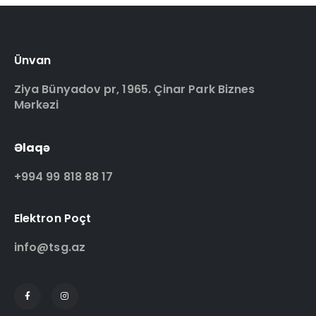
Ünvan
Ziya Bünyadov pr, 1965. Çinar Park Biznes
Mərkəzi
Əlaqə
+994 99 818 88 17
Elektron Poçt
info@tsg.az