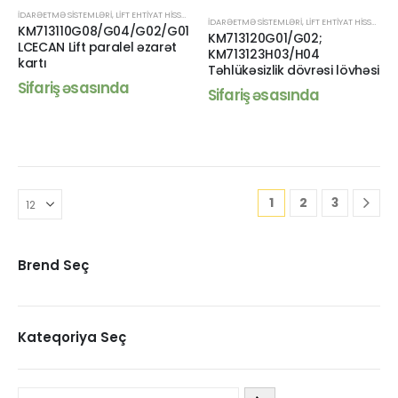
İDARƏETMƏ SISTEMLƏRI
,
LIFT EHTIYAT HISSƏLƏRI
İDARƏETMƏ SISTEMLƏRI
,
LIFT EHTIYAT HISSƏLƏRI
KM713110G08/G04/G02/G01
KM713120G01/G02;
LCECAN Lift paralel əzarət
KM713123H03/H04
kartı
Təhlükəsizlik dövrəsi lövhəsi
Sifariş əsasında
Sifariş əsasında
1
2
3
Brend Seç
Kateqoriya Seç