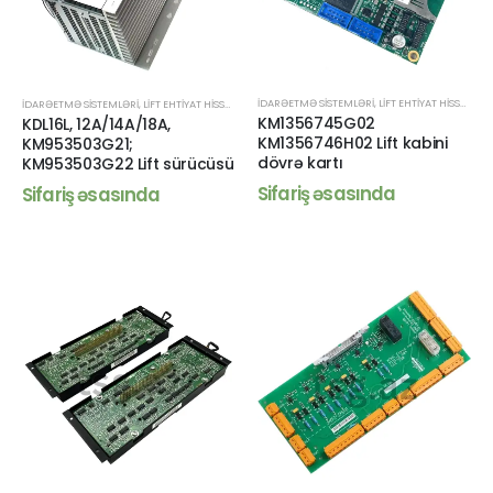
İDARƏETMƏ SISTEMLƏRI
,
LIFT EHTIYAT HISSƏLƏRI
İDARƏETMƏ SISTEMLƏRI
,
LIFT EHTIYAT HISSƏLƏRI
KM1356745G02
KDL16L, 12A/14A/18A,
KM1356746H02 Lift kabini
KM953503G21;
dövrə kartı
KM953503G22 Lift sürücüsü
Sifariş əsasında
Sifariş əsasında