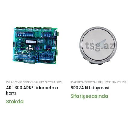
İDARƏETMƏ SISTEMLƏRI
,
LIFT EHTIYAT HISSƏLƏRI
İDARƏETMƏ SISTEMLƏRI
,
LIFT EHTIYAT HISSƏLƏRI
ARL 300 ARKEL idarəetmə
BR32A lift düyməsi
kartı
Sifariş əsasında
Stokda