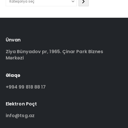
Ünvan
Ziya Bünyadov pr, 1965. Çinar Park Biznes
Mərkəzi
Əlaqə
+994 99 818 88 17
Elektron Poçt
info@tsg.az