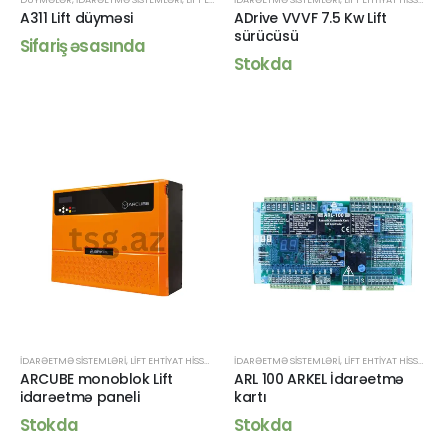
A311 Lift düyməsi
ADrive VVVF 7.5 Kw Lift
sürücüsü
Sifariş əsasında
Stokda
İDARƏETMƏ SISTEMLƏRI
,
LIFT EHTIYAT HISSƏLƏRI
İDARƏETMƏ SISTEMLƏRI
,
LIFT EHTIYAT HISSƏLƏRI
ARCUBE monoblok Lift
ARL 100 ARKEL İdarəetmə
idarəetmə paneli
kartı
Stokda
Stokda