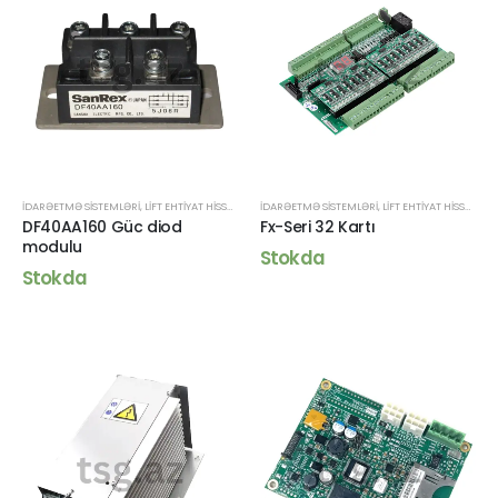
İDARƏETMƏ SISTEMLƏRI
,
LIFT EHTIYAT HISSƏLƏRI
İDARƏETMƏ SISTEMLƏRI
,
LIFT EHTIYAT HISSƏLƏRI
DF40AA160 Güc diod
Fx-Seri 32 Kartı
modulu
Stokda
Stokda