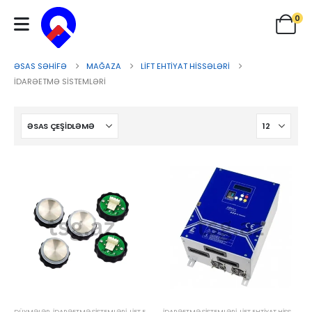
0
ƏSAS SƏHIFƏ
MAĞAZA
LIFT EHTIYAT HISSƏLƏRI
İDARƏETMƏ SISTEMLƏRI
DÜYMƏLƏR
,
İDARƏETMƏ SISTEMLƏRI
,
LIFT EHTIYAT HISSƏLƏRI
İDARƏETMƏ SISTEMLƏRI
,
LIFT EHTIYAT HISSƏLƏRI