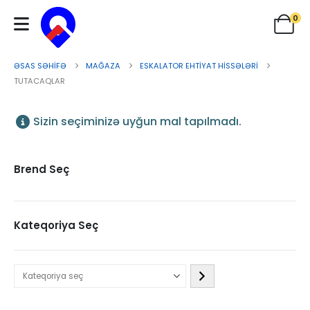
0
ƏSAS SƏHIFƏ
MAĞAZA
ESKALATOR EHTIYAT HISSƏLƏRI
TUTACAQLAR
Sizin seçiminizə uyğun mal tapılmadı.
Brend Seç
Kateqoriya Seç