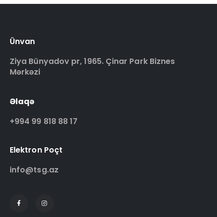
Ünvan
Ziya Bünyadov pr, 1965. Çinar Park Biznes
Mərkəzi
Əlaqə
+994 99 818 88 17
Elektron Poçt
info@tsg.az