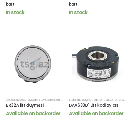
kartı
kartı
In stock
In stock
İDARƏETMƏ SISTEMLƏRI
,
ELEVATOR SPARE PARTS
ELEKTRIK KOMPONENTLƏRI
,
ELEVATOR SPARE PARTS
BR32A lift düyməsi
DAA633D1 Lift kodlayıcısı
Available on backorder
Available on backorder