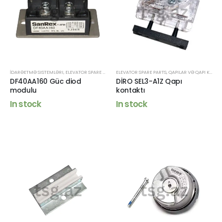
İDARƏETMƏ SISTEMLƏRI
,
ELEVATOR SPARE PARTS
ELEVATOR SPARE PARTS
,
QAPILAR VƏ QAPI KOMPONENTLƏRI
DF40AA160 Güc diod
DİRO SEL3-A1Z Qapı
modulu
kontaktı
In stock
In stock