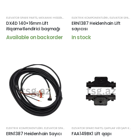
ELEVATOR SPARE PARTS
,
MEXANIKI HISSƏLƏR
ELEKTRIK KOMPONENTLƏRI
,
ELEVATOR SPARE PARTS
DX4D 140×16mm Lift
ERN1387 Heidenhain Lift
itiqamətləndirici başmağı
sayıcısı
Available on backorder
In stock
ELEKTRIK KOMPONENTLƏRI
,
ELEVATOR SPARE PARTS
ELEVATOR SPARE PARTS
,
QAPILAR VƏ QAPI KOMPONENTLƏRI
ERN1387 Heidenhain Sayıcı
FAA149BK1 Lift qapı