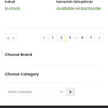
kabeli
kəmərinin birləşdiricisi
In stock
Available on backorder
…
1
2
3
6
7
Choose Brand
Choose Category