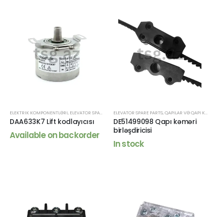
ELEKTRIK KOMPONENTLƏRI
,
ELEVATOR SPARE PARTS
ELEVATOR SPARE PARTS
,
QAPILAR VƏ QAPI KOMPONENTLƏRI
DAA633K7 Lift kodlayıcısı
DE51499098 Qapı kəməri
birləşdiricisi
Available on backorder
In stock