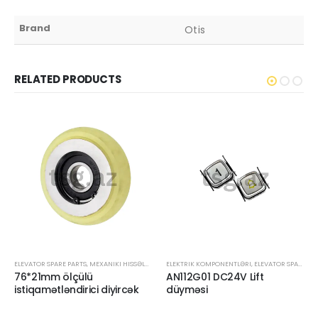
Brand
Otis
RELATED PRODUCTS
ELEVATOR SPARE PARTS
,
MEXANIKI HISSƏLƏR
ELEKTRIK KOMPONENTLƏRI
,
ELEVATOR SPARE PARTS
76*21mm ölçülü
AN112G01 DC24V Lift
istiqamətləndirici diyircək
düyməsi