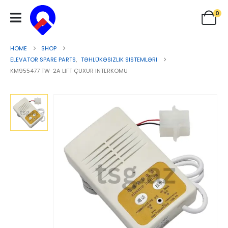
0
HOME
SHOP
ELEVATOR SPARE PARTS
,
TƏHLÜKƏSIZLIK SISTEMLƏRI
KM955477 TW-2A LIFT ÇUXUR INTERKOMU