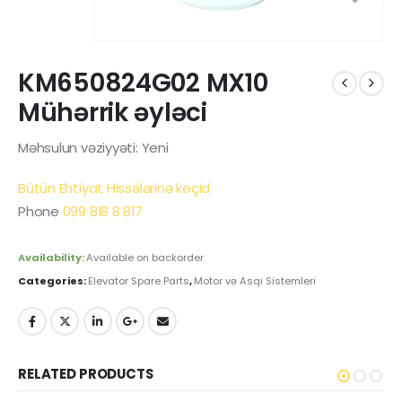
KM650824G02 MX10
Mühərrik əyləci
Məhsulun vəziyyəti: Yeni
Bütün Ehtiyat Hissələrinə keçid
Phone
099 818 8 817
Availability:
Available on backorder
Categories:
Elevator Spare Parts
,
Motor və Asqı Sistemleri
RELATED PRODUCTS